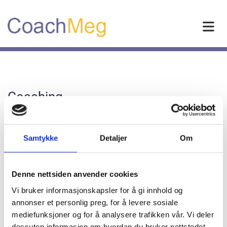
Coaching
Personlig coaching bør foregår over en periode på minst tre
måneder dersom man ønsker å oppnå resultater. Den som ønsker å
Samtykke
Detaljer
Om
ha personlig coaching har ofte kommet til et punkt i livet hvor man
er motivert for å oppnå betydelige forbedringer. Dette kan gjelde
egen selvfølelse, egen arbeidssituasjon eller i viktige relasjoner. Det
Denne nettsiden anvender cookies
første vi gjør når du får coaching er å danne en allianse som
Vi bruker informasjonskapsler for å gi innhold og
definerer hva du ønsker å oppnå med coachingen. Coachen er en
annonser et personlig preg, for å levere sosiale
profesjonell
mediefunksjoner og for å analysere trafikken vår. Vi deler
samtalepartner som har ulike metoder og teknikker for å bidra til
dessuten informasjon om hvordan du bruker nettstedet