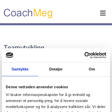
Teamutvikling
Det er utfordrende å få team til å fungere godt - og profesjonell
teamutvikling kan bidra til bedre kommunikasjon og økt
Samtykke
Detaljer
Om
produktivitet i teamet. Utvikling av team handler om å skape
en felles forståelse for hvilken kommunikasjon som fremmer
samarbeidet og hvordan man skal takle uenighet og motstand
Denne nettsiden anvender cookies
positivt.
Vi bruker informasjonskapsler for å gi innhold og
Teamutvikling har som mål å optimalisere samarbeidet og teamet
annonser et personlig preg, for å levere sosiale
velger selv hvor mange samlinger de behøver etter den første
mediefunksjoner og for å analysere trafikken vår. Vi deler
startsamlingen.