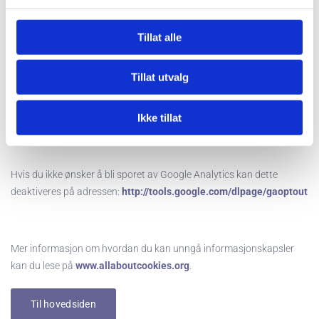
Du kan slette informasjonskapsler fra din harddisk når som helst,
men dette gjør at dine personlige innstillinger forsvinner. Du kan
Tillat alle
også endre innstillingene i din nettleser slik at den ikke tillater at
informasjonskapsler lagres på din harddisk. Dette gir imidlertid
Tillat utvalg
dårligere funksjonalitet på visse websider, kan forhindre tilgang til
medlemssider og gjøre at deler av innhold og enkelte funksjoner ikke
Ikke tillat
blir tilgjengelige.
Hvis du ikke ønsker å bli sporet av Google Analytics kan dette
deaktiveres på adressen:
http://tools.google.com/dlpage/gaoptout
Mer informasjon om hvordan du kan unngå informasjonskapsler
kan du lese på
www.allaboutcookies.org
.
Til hovedsiden