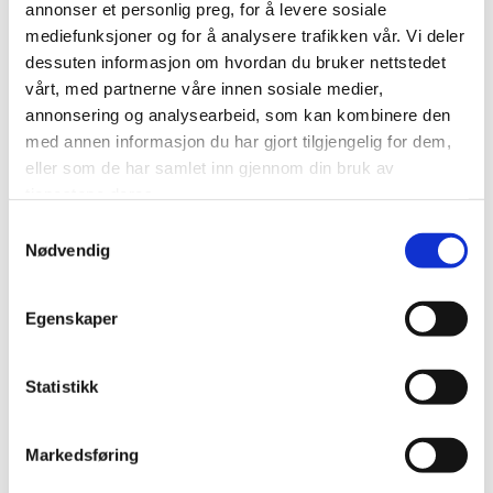
annonser et personlig preg, for å levere sosiale
Formål:
mediefunksjoner og for å analysere trafikken vår. Vi deler
dessuten informasjon om hvordan du bruker nettstedet
Utvikle og forbedre nettstedet gjennom å forstå hvordan det
vårt, med partnerne våre innen sosiale medier,
anvendes.
annonsering og analysearbeid, som kan kombinere den
med annen informasjon du har gjort tilgjengelig for dem,
Beregne og rapportere brukerantall og trafikk.
eller som de har samlet inn gjennom din bruk av
Gjøre det lettere for deg å navigere på nettstedet.
tjenestene deres.
Samtykkevalg
Gjøre det mulig for systemet å kjenne igjen faste brukere for å
Nødvendig
kunne tilpasse tjenestene.
Iblant anvender vi tredjepartsinformasjonskapsler fra andre
Egenskaper
firma for å gjøre markedsundersøkelser og trafikkmålinger,
og for å forbedre funksjonaliteten på nettstedet.
Statistikk
Slik forhindrer du at informasjonskapsler
Markedsføring
lagres