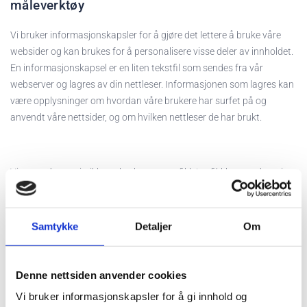
måleverktøy
Vi bruker informasjonskapsler for å gjøre det lettere å bruke våre
websider og kan brukes for å personalisere visse deler av innholdet.
En informasjonskapsel er en liten tekstfil som sendes fra vår
webserver og lagres av din nettleser. Informasjonen som lagres kan
være opplysninger om hvordan våre brukere har surfet på og
anvendt våre nettsider, og om hvilken nettleser de har brukt.
Vi anvender statistikk om brukere og trafikk/trafikkleverandører i
aggregert form. Statistikken inneholder aldri noen form for
personlig informasjon, alt er anonymt. IP-adresser lagres ikke i vår
database der vi lagrer atferd på nettstedet, derfor kan informasjon
Samtykke
Detaljer
Om
om deg som bruker aldri kobles sammen med din identitet. Din IP-
adresse lagres av sikkerhetsmessige årsaker bare i de tilfeller du
selv aktivt registrerer deg på nettstedet.
Denne nettsiden anvender cookies
Vi bruker informasjonskapsler for å gi innhold og